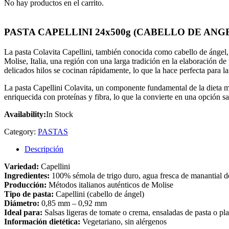
No hay productos en el carrito.
PASTA CAPELLINI 24x500g (CABELLO DE ANG
La pasta Colavita Capellini, también conocida como cabello de ángel,
Molise, Italia, una región con una larga tradición en la elaboración de
delicados hilos se cocinan rápidamente, lo que la hace perfecta para l
La pasta Capellini Colavita, un componente fundamental de la dieta medi
enriquecida con proteínas y fibra, lo que la convierte en una opción s
Availability:
In Stock
Category:
PASTAS
Descripción
Variedad:
Capellini
Ingredientes:
100% sémola de trigo duro, agua fresca de manantial 
Producción:
Métodos italianos auténticos de Molise
Tipo de pasta:
Capellini (cabello de ángel)
Diámetro:
0,85 mm – 0,92 mm
Ideal para:
Salsas ligeras de tomate o crema, ensaladas de pasta o plat
Información dietética:
Vegetariano, sin alérgenos